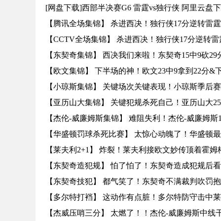
[网盘下载]西部半决赛G6 雷霆vs独行侠 阿里云盘
【腾讯全场集锦】 杀进西决！独行侠17分逆转雷
【CCTV全场集锦】 杀进西决！独行侠17分逆转
【东契奇集锦】 西决我们来啦！东契奇15中9砍29分
【欧文集锦】 下半场的神！欧文23中9拿到22分&
【小琼斯集锦】 关键场次关键表现！小琼斯季后赛生
【亚历山大集锦】 关键犯规杀死自己！亚历山大25中
【杰伦-威廉姆斯集锦】 难阻失利！杰伦-威廉姆斯16
【华盛顿罚球杀死比赛】 太惊心动魄了！华盛顿
【莱夫利2+1】 炸裂！莱夫利接欧文妙传顶着霍姆
【东契奇造犯规】 怕了怕了！东契奇造成犯规后
【东契奇技犯】 都气笑了！东契奇不满裁判吹罚
【多尔特打裆】 这动作有点脏！多尔特防守击中
【杰威压哨三分】 太燃了！！杰伦-威廉姆斯中线