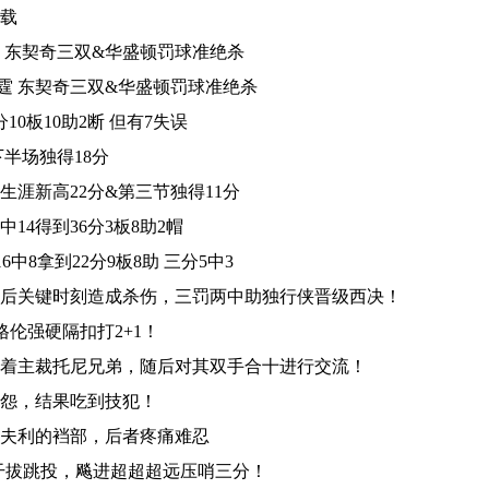
下载
霆 东契奇三双&华盛顿罚球准绝杀
雷霆 东契奇三双&华盛顿罚球准绝杀
10板10助2断 但有7失误
下半场独得18分
涯新高22分&第三节独得11分
14得到36分3板8助2帽
中8拿到22分9板8助 三分5中3
最后关键时刻造成杀伤，三罚两中助独行侠晋级西决！
格伦强硬隔扣打2+1！
看着主裁托尼兄弟，随后对其双手合十进行交流！
抱怨，结果吃到技犯！
莱夫利的裆部，后者疼痛难忍
干拔跳投，飚进超超超远压哨三分！