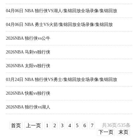
04月06日 NBA 独行侠VS湖人/集锦回放全场录像/集锦回放
04月06日 NBA 勇士VS火箭/集锦回放全场录像/集锦回放
2026NBA 独行侠vs公牛
2026NBA 马刺vs独行侠
2026NBA 太阳vs独行侠
03月24日 NBA 独行侠VS勇士/集锦回放全场录像/集锦回放
2026NBA 快船vs独行侠
2026NBA 独行侠vs湖人
共36页/535条
首页
上一页
1
2
3
4
5
6
7
下一页
末页