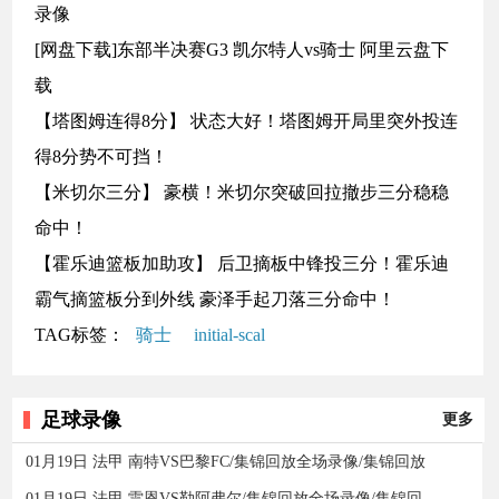
录像
[网盘下载]东部半决赛G3 凯尔特人vs骑士 阿里云盘下
载
【塔图姆连得8分】 状态大好！塔图姆开局里突外投连
得8分势不可挡！
【米切尔三分】 豪横！米切尔突破回拉撤步三分稳稳
命中！
【霍乐迪篮板加助攻】 后卫摘板中锋投三分！霍乐迪
霸气摘篮板分到外线 豪泽手起刀落三分命中！
TAG标签：
骑士
initial-scal
足球录像
更多
01月19日 法甲 南特VS巴黎FC/集锦回放全场录像/集锦回放
01月19日 法甲 雷恩VS勒阿弗尔/集锦回放全场录像/集锦回