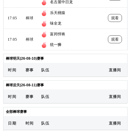
名古屋中日龙
乐天桃猿
17:05
棒球
观看
味全龙
富邦悍将
17:05
棒球
观看
统一狮
棒球明天(26-08-10)赛事
时间
赛事
队伍
直播间
棒球后天(26-08-11)赛事
时间
赛事
队伍
直播间
全部棒球赛事
日期
时间
队伍
直播间