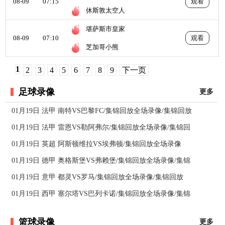
08-09
07:15
观看
休斯敦太空人
堪萨斯市皇家
08-09
07:10
观看
芝加哥小熊
1
2
3
4
5
6
7
8
9
下一页
足球录像
更多
01月19日 法甲 南特VS巴黎FC/集锦回放全场录像/集锦回放
01月19日 法甲 雷恩VS勒阿弗尔/集锦回放全场录像/集锦回
01月19日 英超 阿斯顿维拉VS埃弗顿/集锦回放全场录像
01月19日 德甲 奥格斯堡VS弗赖堡/集锦回放全场录像/集锦
01月19日 意甲 都灵VS罗马/集锦回放全场录像/集锦回放
01月19日 西甲 塞尔塔VS巴列卡诺/集锦回放全场录像/集锦
篮球录像
更多