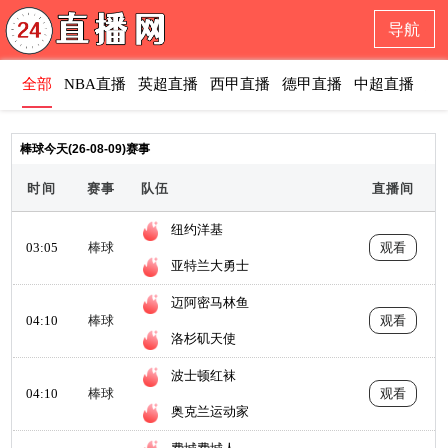
导航
全部
NBA直播
英超直播
西甲直播
德甲直播
中超直播
意
棒球今天(26-08-09)赛事
时间
赛事
队伍
直播间
纽约洋基
03:05
棒球
观看
亚特兰大勇士
迈阿密马林鱼
04:10
棒球
观看
洛杉矶天使
波士顿红袜
04:10
棒球
观看
奥克兰运动家