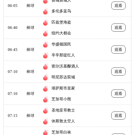
费城费城人
06:05
棒球
观看
多伦多蓝鸟
匹兹堡海盗
06:40
棒球
观看
纽约大都会
华盛顿国民
06:45
棒球
观看
辛辛那提红人
密尔沃基酿酒人
07:10
棒球
观看
明尼苏达双城
堪萨斯市皇家
07:10
棒球
观看
芝加哥小熊
圣地亚哥教士
07:15
棒球
观看
休斯敦太空人
芝加哥白袜