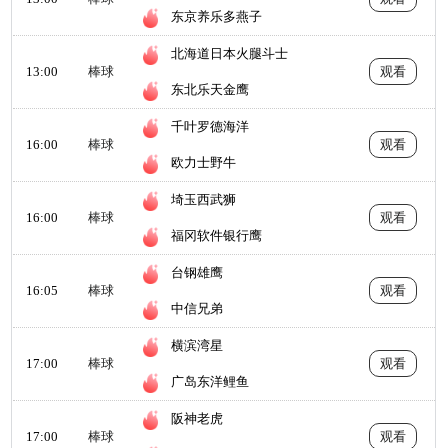
东京养乐多燕子
北海道日本火腿斗士
13:00
棒球
观看
东北乐天金鹰
千叶罗德海洋
16:00
棒球
观看
欧力士野牛
埼玉西武狮
16:00
棒球
观看
福冈软件银行鹰
台钢雄鹰
16:05
棒球
观看
中信兄弟
横滨湾星
17:00
棒球
观看
广岛东洋鲤鱼
阪神老虎
17:00
棒球
观看