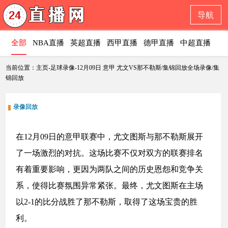
导航
全部
NBA直播
英超直播
西甲直播
德甲直播
中超直播
意
当前位置：主页-足球录像-12月09日 意甲 尤文VS那不勒斯/集锦回放全场录像/集
锦回放
录像回放
在12月09日的意甲联赛中，尤文图斯与那不勒斯展开
了一场激烈的对抗。这场比赛不仅对双方的联赛排名
有着重要影响，更因为两队之间的历史恩怨和竞争关
系，使得比赛氛围异常紧张。最终，尤文图斯在主场
以2-1的比分战胜了那不勒斯，取得了这场宝贵的胜
利。