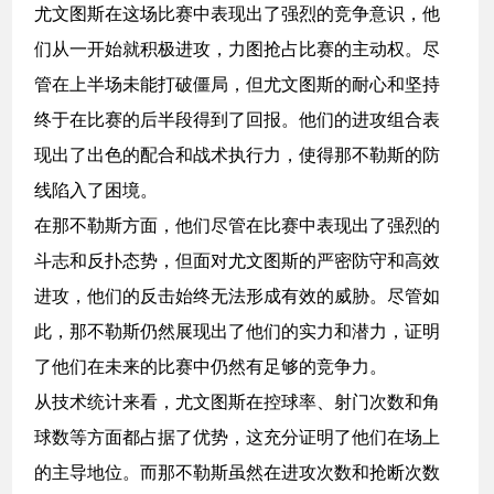
尤文图斯在这场比赛中表现出了强烈的竞争意识，他
们从一开始就积极进攻，力图抢占比赛的主动权。尽
管在上半场未能打破僵局，但尤文图斯的耐心和坚持
终于在比赛的后半段得到了回报。他们的进攻组合表
现出了出色的配合和战术执行力，使得那不勒斯的防
线陷入了困境。
在那不勒斯方面，他们尽管在比赛中表现出了强烈的
斗志和反扑态势，但面对尤文图斯的严密防守和高效
进攻，他们的反击始终无法形成有效的威胁。尽管如
此，那不勒斯仍然展现出了他们的实力和潜力，证明
了他们在未来的比赛中仍然有足够的竞争力。
从技术统计来看，尤文图斯在控球率、射门次数和角
球数等方面都占据了优势，这充分证明了他们在场上
的主导地位。而那不勒斯虽然在进攻次数和抢断次数