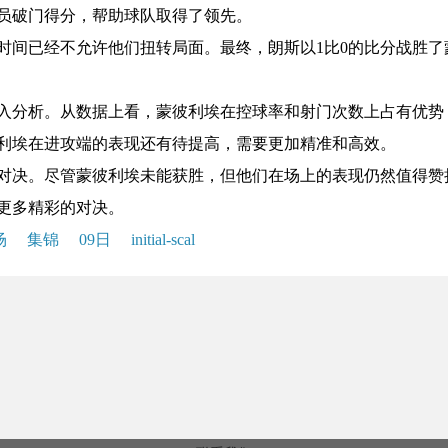
员破门得分，帮助球队取得了领先。
时间已经不允许他们扭转局面。最终，朗斯以1比0的比分战胜了
入分析。从数据上看，蒙彼利埃在控球率和射门次数上占有优势
利埃在进攻端的表现还有待提高，需要更加精准和高效。
对决。尽管蒙彼利埃未能获胜，但他们在场上的表现仍然值得赞
更多精彩的对决。
场
集锦
09日
initial-scal