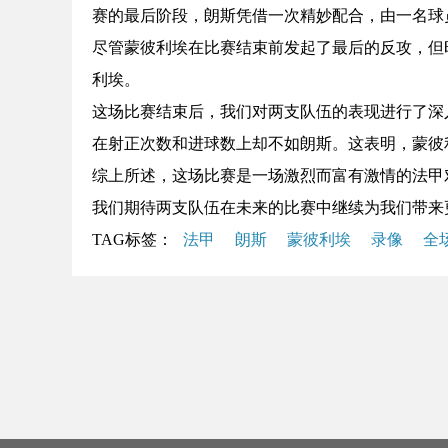
赛的最后阶段，朗斯凭借一次精妙配合，由一名球
尽管蒙彼利埃在比赛结束前发起了最后的反攻，但
利埃。
这场比赛结束后，我们对两支队伍的表现进行了深
在射正次数和进球数上却不如朗斯。这表明，蒙彼
综上所述，这场比赛是一场激烈而富有激情的法甲
我们期待两支队伍在未来的比赛中继续为我们带来
TAG标签：
法甲
朗斯
蒙彼利埃
录像
全