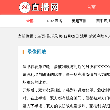
首页
全部
NBA直播
英超直播
西甲直
当前位置：主页-足球录像-12月09日 法甲 蒙彼利埃
录像回放
法甲联赛第17轮，蒙彼利埃与朗斯的对决在XXXX
蒙彼利埃与朗斯的比赛，是一场充满激情与活力的
场难忘的比赛。
开场后，双方都展现出了强烈的进攻欲望。蒙彼利
对。在上半场，双方都有机会破门，但都被对方门
进入下半场，双方的攻防战愈发激烈。蒙彼利埃试