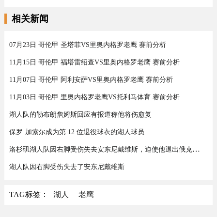
相关新闻
07月23日 哥伦甲 圣塔菲VS里奥内格罗老鹰 赛前分析
11月15日 哥伦甲 福塔雷绍查VS里奥内格罗老鹰 赛前分析
11月07日 哥伦甲 阿利安萨VS里奥内格罗老鹰 赛前分析
11月03日 哥伦甲 里奥内格罗老鹰VS托利马体育 赛前分析
湖人队的勒布朗詹姆斯回应有报道称他将伤愈复
保罗·加索尔成为第 12 位退役球衣的湖人球员
洛杉矶湖人队因右脚受伤失去安东尼戴维斯，迫使他退出俄克拉荷马雷霆队的比赛，因为在勒布朗詹姆斯缺阵至少两周后，季后赛球队的情况变得越来越糟
湖人队因右脚受伤失去了安东尼戴维斯
TAG标签：
湖人
老鹰