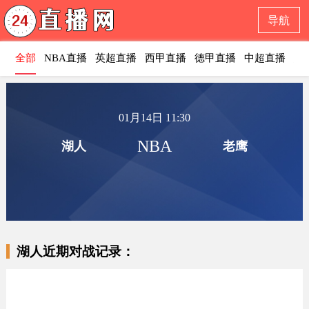
导航
全部
NBA直播
英超直播
西甲直播
德甲直播
中超直播
意
01月14日 11:30
NBA
湖人
老鹰
湖人近期对战记录：