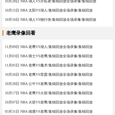
10月28日 NBA 湖人VS开拓者/集锦回放全场录像/集锦回放
10月15日 NBA 太阳VS湖人/集锦回放全场录像/集锦回放
10月16日 NBA 湖人VS独行侠/集锦回放全场录像/集锦回放
老鹰录像回看
11月09日 NBA 老鹰VS湖人/集锦回放全场录像/集锦回放
11月03日 NBA 骑士VS老鹰/集锦回放全场录像/集锦回放
11月05日 NBA 老鹰VS魔术/集锦回放全场录像/集锦回放
10月26日 NBA 老鹰VS雷霆/集锦回放全场录像/集锦回放
10月28日 NBA 公牛VS老鹰/集锦回放全场录像/集锦回放
10月17日 NBA 老鹰VS火箭/集锦回放全场录像/集锦回放
10月07日 NBA 火箭VS老鹰/集锦回放全场录像/集锦回放
03月31日 NBA 雄鹿VS老鹰/集锦回放全场录像/集锦回放