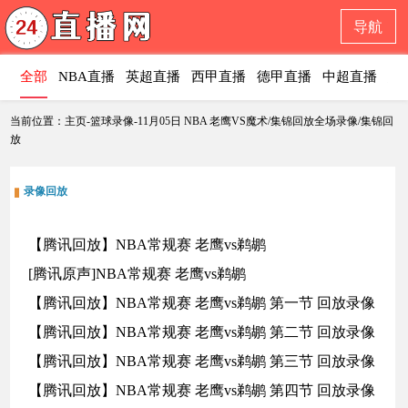
导航
全部
NBA直播
英超直播
西甲直播
德甲直播
中超直播
意
当前位置：主页-篮球录像-11月05日 NBA 老鹰VS魔术/集锦回放全场录像/集锦回
放
录像回放
【腾讯回放】NBA常规赛 老鹰vs鹈鹕
[腾讯原声]NBA常规赛 老鹰vs鹈鹕
【腾讯回放】NBA常规赛 老鹰vs鹈鹕 第一节 回放录像
【腾讯回放】NBA常规赛 老鹰vs鹈鹕 第二节 回放录像
【腾讯回放】NBA常规赛 老鹰vs鹈鹕 第三节 回放录像
【腾讯回放】NBA常规赛 老鹰vs鹈鹕 第四节 回放录像