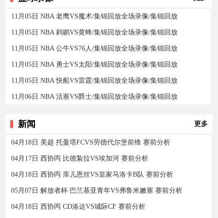
11月05日 NBA 老鹰VS魔术/集锦回放全场录像/集锦回放
11月05日 NBA 鹈鹕VS黄蜂/集锦回放全场录像/集锦回放
11月05日 NBA 公牛VS76人/集锦回放全场录像/集锦回放
11月05日 NBA 勇士VS太阳/集锦回放全场录像/集锦回放
11月05日 NBA 快船VS雷霆/集锦回放全场录像/集锦回放
11月06日 NBA 活塞VS爵士/集锦回放全场录像/集锦回放
新闻
更多
04月18日 美超 托曼塔FCVS劳德代尔堡前锋 赛前分析
04月17日 西协丙 比德紮拉VS埃加河 赛前分析
04月18日 西协丙 库儿恩丝VS皇家马洛卡B队 赛前分析
05月07日 解放者杯 巴兰基亚青年VS弗鲁米嫩塞 赛前分析
04月18日 西协丙 CD洛达VS城际CF 赛前分析