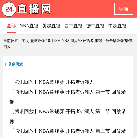
导航
全部
NBA直播
英超直播
西甲直播
德甲直播
中超直播
意
当前位置：主页-篮球录像-10月28日 NBA 湖人VS开拓者/集锦回放全场录像/集锦
回放
录像回放
【腾讯回放】NBA常规赛 开拓者vs湖人
【腾讯回放】NBA常规赛 开拓者vs湖人 第一节 回放录
像
【腾讯回放】NBA常规赛 开拓者vs湖人 第二节 回放录
像
【腾讯回放】NBA常规赛 开拓者vs湖人 第三节 回放录