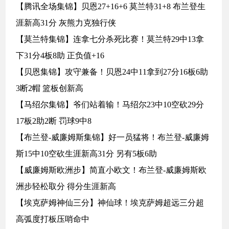
【腾讯全场集锦】贝恩27+16+6 莫兰特31+8 布兰登生
涯新高31分 灰熊力克独行侠
【莫兰特集锦】连拿七分杀死比赛！莫兰特29中13拿
下31分4板8助 正负值+16
【贝恩集锦】攻守兼备！贝恩24中11拿到27分16板6助
3断2帽 篮板创新高
【马绍尔集锦】爷们站着输！马绍尔23中10空砍29分
17板2助2断 罚球9中8
【布兰登-威廉姆斯集锦】好一员猛将！布兰登-威廉姆
斯15中10空砍生涯新高31分 另有5板6助
【威廉姆斯欧洲步】简直小欧文！布兰登-威廉姆斯欧
洲步轻松取分 得分生涯新高
【埃克萨姆神仙三分】神仙球！埃克萨姆超远三分超
高弧度打板压哨命中