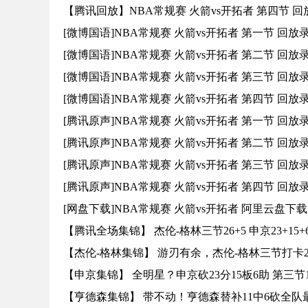
【腾讯回放】NBA常规赛 火箭vs开拓者 第四节 回
[微博国语]NBA常规赛 火箭vs开拓者 第一节 回放
[微博国语]NBA常规赛 火箭vs开拓者 第二节 回放
[微博国语]NBA常规赛 火箭vs开拓者 第三节 回放
[微博国语]NBA常规赛 火箭vs开拓者 第四节 回放
[腾讯原声]NBA常规赛 火箭vs开拓者 第一节 回放
[腾讯原声]NBA常规赛 火箭vs开拓者 第二节 回放
[腾讯原声]NBA常规赛 火箭vs开拓者 第三节 回放
[腾讯原声]NBA常规赛 火箭vs开拓者 第四节 回放
[网盘下载]NBA常规赛 火箭vs开拓者 阿里云盘下载
【腾讯全场集锦】 杰伦-格林三节26+5 申京23+15
【杰伦-格林集锦】 游刃有余，杰伦-格林三节打卡29
【申京集锦】 全明星？申京砍23分15板6助 第三节
【亨德森集锦】 带不动！亨德森替补11中6砍全队最高