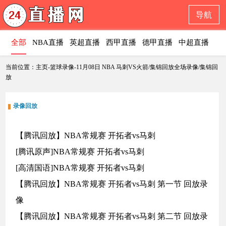
导航
全部
NBA直播
英超直播
西甲直播
德甲直播
中超直播
意
当前位置：主页-篮球录像-11月08日 NBA 马刺VS火箭/集锦回放全场录像/集锦回
放
录像回放
【腾讯回放】NBA常规赛 开拓者vs马刺
[腾讯原声]NBA常规赛 开拓者vs马刺
[高清国语]NBA常规赛 开拓者vs马刺
【腾讯回放】NBA常规赛 开拓者vs马刺 第一节 回放录
像
【腾讯回放】NBA常规赛 开拓者vs马刺 第二节 回放录