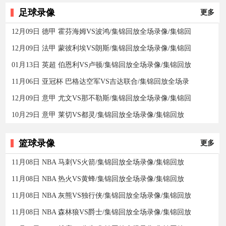
足球录像
更多
12月09日 德甲 霍芬海姆VS波鸿/集锦回放全场录像/集锦回
12月09日 法甲 蒙彼利埃VS朗斯/集锦回放全场录像/集锦回
01月13日 英超 伯恩利VS卢顿/集锦回放全场录像/集锦回放
11月06日 亚冠杯 巴格达空军VS吉达联合/集锦回放全场录
12月09日 意甲 尤文VS那不勒斯/集锦回放全场录像/集锦回
10月29日 意甲 莱切VS都灵/集锦回放全场录像/集锦回放
篮球录像
更多
11月08日 NBA 马刺VS火箭/集锦回放全场录像/集锦回放
11月08日 NBA 热火VS黄蜂/集锦回放全场录像/集锦回放
11月08日 NBA 灰熊VS独行侠/集锦回放全场录像/集锦回放
11月08日 NBA 森林狼VS爵士/集锦回放全场录像/集锦回放