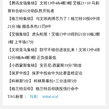
【腾讯全场集锦】 文班13中4&4断3帽 艾顿21+10 马刺
替补合砍61分助队胜开拓者
【格兰特集锦】 与文班肉搏尽力了！格兰特10投6中得
21分3板 频造杀伤11罚8中
【艾顿集锦】 虎头蛇尾！艾顿15中10得到21分10板2断
1帽 上半场17分
【文班亚马集锦】 防守不错但进攻乱来！文班13中4得
12分8板&4断3帽 正负值最低
【小西蒙斯集锦】 安芬尼-西蒙斯19分7助攻
【保罗中投】 保罗中投命中为比赛盖棺定论
【科林斯5分】 科林斯暴扣+三分连得5分
【格兰特后仰】 格兰特后仰跳投强行命中
TAG标签：
马刺
initial-scal