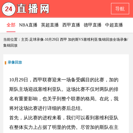
导航
全部
NBA直播
英超直播
西甲直播
德甲直播
中超直播
意
当前位置：主页-足球录像-10月29日 西甲 加的斯VS塞维利亚/集锦回放全场录像/
集锦回放
录像回放
10月29日，西甲联赛迎来一场备受瞩目的比赛，加的
斯队主场迎战塞维利亚队。这场比赛不仅对两队的排
名有重要影响，也关乎到整个联赛的格局。在此，我
将对这场比赛进行详细的赛后总结。
首先，从比赛的进程来看，我们可以看到塞维利亚队
在整体实力上占据了明显的优势。尽管加的斯队在主