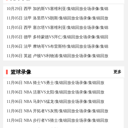
10月29日 西甲 加的斯VS塞维利亚/集锦回放全场录像/集锦
11月05日 法甲 洛里昂VS朗斯/集锦回放全场录像/集锦回放
11月05日 西甲 塞尔塔VS塞维利亚/集锦回放全场录像/集锦
11月05日 德甲 多特蒙德VS拜仁/集锦回放全场录像/集锦回
11月06日 法甲 摩纳哥VS布雷斯特/集锦回放全场录像/集锦
11月06日 英超 卢顿VS利物浦/集锦回放全场录像/集锦回放
篮球录像
更多
11月06日 NBA 骑士VS勇士/集锦回放全场录像/集锦回放
11月06日 NBA 活塞VS太阳/集锦回放全场录像/集锦回放
11月06日 NBA 马刺VS猛龙/集锦回放全场录像/集锦回放
11月06日 NBA 开拓者VS灰熊/集锦回放全场录像/集锦回放
11月04日 NBA 步行者VS骑士/集锦回放全场录像/集锦回放