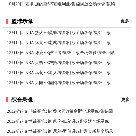
10月29日 西甲 加的斯VS塞维利亚/集锦回放全场录像/集锦
篮球录像
更多
12月14日 NBA 热火VS黄蜂/集锦回放全场录像/集锦回放
12月14日 NBA 猛龙VS老鹰/集锦回放全场录像/集锦回放
12月14日 NBA 雄鹿VS步行者/集锦回放全场录像/集锦回放
12月14日 NBA 火箭VS灰熊/集锦回放全场录像/集锦回放
12月14日 NBA 马刺VS湖人/集锦回放全场录像/集锦回放
12月14日 NBA 太阳VS篮网/集锦回放全场录像/集锦回放
综合录像
更多
2022斯诺克世锦赛第2轮 桑坎姆vs希金斯全场录像/集锦回
2022斯诺克世锦赛第2轮 凯伦-威尔逊vs宾汉姆全场录像
2022斯诺克世锦赛第2轮 尼尔-罗伯逊vs利索夫斯基全场录