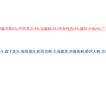
伊藤洋辉(D),守田英正(M),远藤航(M),伊东纯也(M),镰田大地(M),
斗,森下龙矢,每熊晟矢,町田浩树,久保建英,伊藤敦树,桥冈大树,