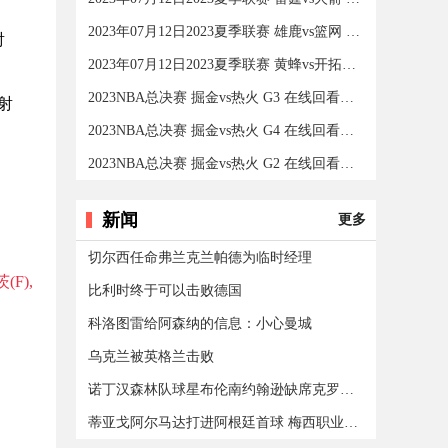
2023年07月12日2023夏季联赛 雄鹿vs篮网 在线回看全场录像
射
2023年07月12日2023夏季联赛 黄蜂vs开拓者 在线回看全场录
2023NBA总决赛 掘金vs热火 G3 在线回看全场录像/集锦回放
射
2023NBA总决赛 掘金vs热火 G4 在线回看全场录像/集锦回放
2023NBA总决赛 掘金vs热火 G2 在线回看全场录像/集锦回放
新闻
更多
切尔西任命弗兰克兰帕德为临时经理
(F),
比利时终于可以击败德国
科洛图雷给阿森纳的信息：小心曼城
乌克兰被英格兰击败
诺丁汉森林队球星布伦南约翰逊缺席克罗地亚的威尔士
蒂亚戈阿尔马达打进阿根廷首球 梅西职业生涯第800球