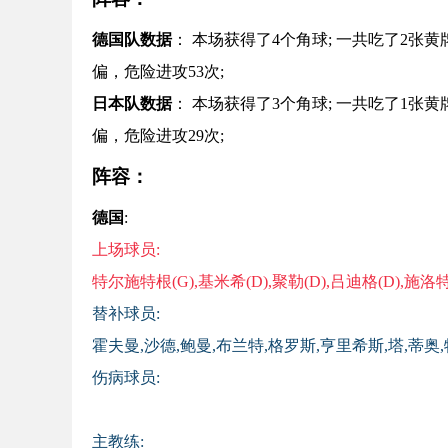
德国
队数据
： 本场获得了
4
个角球; 一共吃了
2
张黄
偏，危险进攻
53
次;
日本
队数据
： 本场获得了
3
个角球; 一共吃了
1
张黄
偏，危险进攻
29
次;
阵容：
德国
:
上场球员:
特尔施特根(G),基米希(D),聚勒(D),吕迪格(D),施洛特贝
替补球员:
霍夫曼,沙德,鲍曼,布兰特,格罗斯,亨里希斯,塔,蒂奥,
伤病球员:
主教练: