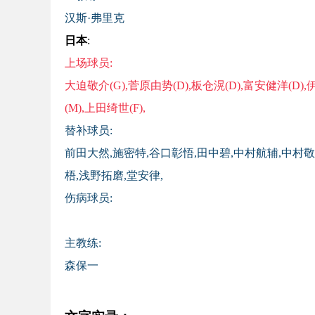
汉斯·弗里克
日本
:
上场球员:
大迫敬介(G),菅原由势(D),板仓滉(D),富安健洋(D),
(M),上田绮世(F),
替补球员:
前田大然,施密特,谷口彰悟,田中碧,中村航辅,中村敬
梧,浅野拓磨,堂安律,
伤病球员:
主教练:
森保一