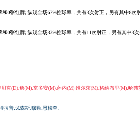
牌和
0
张红牌; 纵观全场
67
%控球率，共有
3
次射正，另有其中
8
次
牌和
0
张红牌; 纵观全场
33
%控球率，共有
11
次射正，另有其中
3
次
克(D),詹(M),京多安(M),萨内(M),维尔茨(M),格纳布里(M),哈弗茨
特拉普,戈森斯,穆勒,恩梅查,