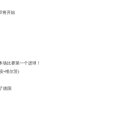
即将开始
)打进本场比赛第一个进球！
里安•维尔茨)
了德国