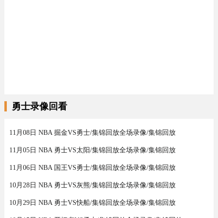
勇士录像回看
11月08日 NBA 掘金VS勇士/集锦回放全场录像/集锦回放
11月05日 NBA 勇士VS太阳/集锦回放全场录像/集锦回放
11月06日 NBA 国王VS勇士/集锦回放全场录像/集锦回放
10月28日 NBA 勇士VS灰熊/集锦回放全场录像/集锦回放
10月29日 NBA 勇士VS快船/集锦回放全场录像/集锦回放