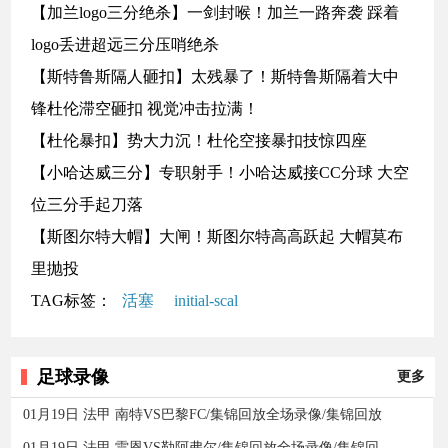
【加兰logo三分绝杀】一剑封喉！加兰一路奔袭 踩着
logo丢进超远三分压哨绝杀
【斯特鲁斯隔人砸扣】太残暴了！斯特鲁斯隔着大中
锋杜伦滞空砸扣 视觉冲击拉满！
【杜伦暴扣】势大力沉！杜伦空接暴扣技惊四座
【小哈达威三分】专职射手！小哈达威接CC分球 大空
位三分手起刀落
【斯图尔特大帽】大闸！斯图尔特高高跃起 大帽莫布
里抛投
TAG标签：
活塞
initial-scal
足球录像
更多
01月19日 法甲 南特VS巴黎FC/集锦回放全场录像/集锦回放
01月19日 法甲 雷恩VS勒阿弗尔/集锦回放全场录像/集锦回