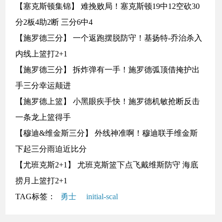
【塞克斯顿集锦】 难挽败局！塞克斯顿19中12空砍30
分2板4助2断 三分6中4
【施罗德三分】 一个返跑摆脱防守！基扬特-乔治杀入
内线上篮打2+1
【施罗德三分】 拆炸弹有一手！施罗德弧顶借掩护出
手三分幸运颠进
【施罗德上篮】 小黑眼疾手快！施罗德机敏抢断反击
一条龙上篮得手
【穆迪&维金斯三分】 外线神准啊！穆迪联手维金斯
下起三分雨迫近比分
【尤班克斯2+1】 尤班克斯篮下点飞戴维斯防守 海底
捞月上篮打2+1
TAG标签：
勇士
initial-scal