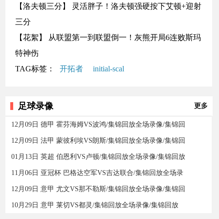
【洛夫顿三分】 灵活胖子！洛夫顿强硬按下艾顿+迎射
三分
【花絮】 从联盟第一到联盟倒一！灰熊开局6连败斯玛
特神伤
TAG标签：
开拓者
initial-scal
足球录像
更多
12月09日 德甲 霍芬海姆VS波鸿/集锦回放全场录像/集锦回
12月09日 法甲 蒙彼利埃VS朗斯/集锦回放全场录像/集锦回
01月13日 英超 伯恩利VS卢顿/集锦回放全场录像/集锦回放
11月06日 亚冠杯 巴格达空军VS吉达联合/集锦回放全场录
12月09日 意甲 尤文VS那不勒斯/集锦回放全场录像/集锦回
10月29日 意甲 莱切VS都灵/集锦回放全场录像/集锦回放