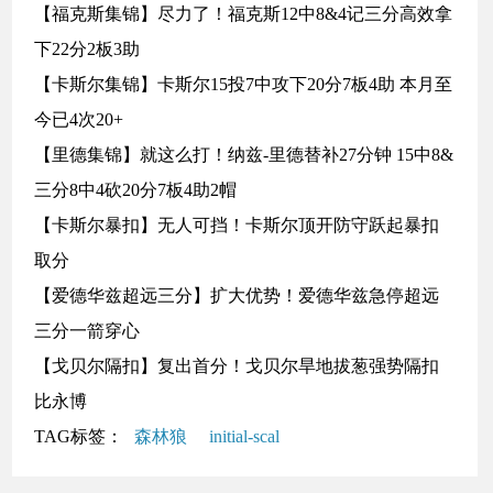
【福克斯集锦】尽力了！福克斯12中8&4记三分高效拿
下22分2板3助
【卡斯尔集锦】卡斯尔15投7中攻下20分7板4助 本月至
今已4次20+
【里德集锦】就这么打！纳兹-里德替补27分钟 15中8&
三分8中4砍20分7板4助2帽
【卡斯尔暴扣】无人可挡！卡斯尔顶开防守跃起暴扣
取分
【爱德华兹超远三分】扩大优势！爱德华兹急停超远
三分一箭穿心
【戈贝尔隔扣】复出首分！戈贝尔旱地拔葱强势隔扣
比永博
TAG标签：
森林狼
initial-scal