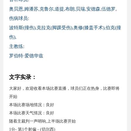
奥贝恩,姆潘苏,克鲁尔,道提,布朗,贝瑞,安德森,伍德罗,
伤病球员:
波特斯(撞伤),克拉克(脚踝受伤),奥修(膝盖手术),伯克(撞
伤),
主教练:
罗伯特·爱德华兹
文字实录：
大家好，欢迎收看本场比赛直播，球员们正在热身，比赛即将
开始
本场比赛场地情况：良好
本场比赛天气情况：良好
随着主裁判一声哨响,上半场比赛开始
1分- 第1个射偏 - (切尔西)