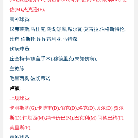
佐(M),杰克逊(F),
替补球员:
汉弗莱斯,马杜克,乌戈舒库,席尔瓦·莫雷拉,伯格斯特伦,
比奇,伯斯托,库库雷利亚,马特森,
伤病球员:
丘奎梅卡(膝盖手术),穆德里克(未知伤病),
主教练:
毛里西奥·波切蒂诺
卢顿
:
上场球员:
卡明斯基(G),卡博雷(D),伯克(D),洛克(D),贝尔(D),贾尔
斯(D),钟塔西(M),纳卡姆巴(M),巴克利(M),阿德巴约(F),
莫里斯(F),
替补球员: