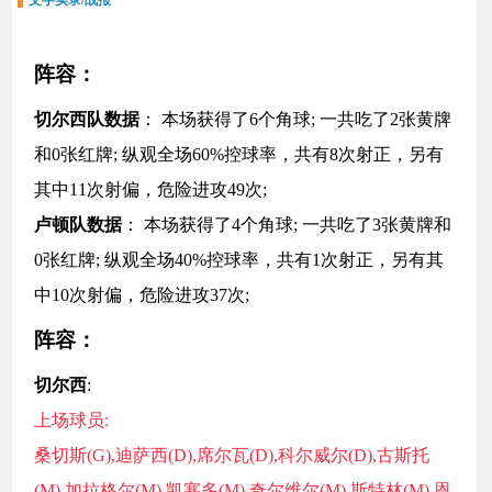
文字实录/战报
阵容：
切尔西
队数据
： 本场获得了
6
个角球; 一共吃了
2
张黄牌
和
0
张红牌; 纵观全场
60
%控球率，共有
8
次射正，另有
其中
11
次射偏，危险进攻
49
次;
卢顿
队数据
： 本场获得了
4
个角球; 一共吃了
3
张黄牌和
0
张红牌; 纵观全场
40
%控球率，共有
1
次射正，另有其
中
10
次射偏，危险进攻
37
次;
阵容：
切尔西
:
上场球员:
桑切斯(G),迪萨西(D),席尔瓦(D),科尔威尔(D),古斯托
(M),加拉格尔(M),凯塞多(M),奇尔维尔(M),斯特林(M),恩