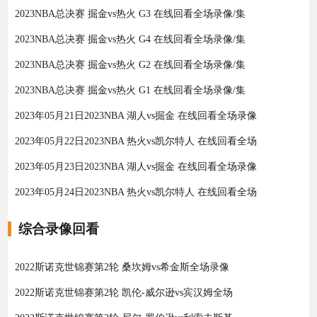
2023NBA总决赛 掘金vs热火 G3 在线回看全场录像/集
2023NBA总决赛 掘金vs热火 G4 在线回看全场录像/集
2023NBA总决赛 掘金vs热火 G2 在线回看全场录像/集
2023NBA总决赛 掘金vs热火 G1 在线回看全场录像/集
2023年05月21日2023NBA 湖人vs掘金 在线回看全场录像
2023年05月22日2023NBA 热火vs凯尔特人 在线回看全场
2023年05月23日2023NBA 湖人vs掘金 在线回看全场录像
2023年05月24日2023NBA 热火vs凯尔特人 在线回看全场
综合录像回看
2022斯诺克世锦赛第2轮 桑坎姆vs希金斯全场录像
2022斯诺克世锦赛第2轮 凯伦-威尔逊vs宾汉姆全场