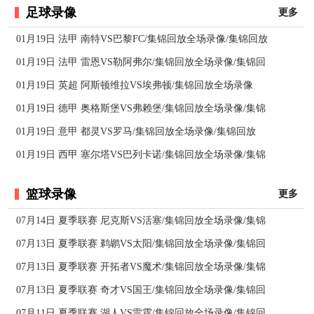
足球录像
更多
01月19日 法甲 南特VS巴黎FC/集锦回放全场录像/集锦回放
01月19日 法甲 雷恩VS勒阿弗尔/集锦回放全场录像/集锦回
01月19日 英超 阿斯顿维拉VS埃弗顿/集锦回放全场录像
01月19日 德甲 奥格斯堡VS弗赖堡/集锦回放全场录像/集锦
01月19日 意甲 都灵VS罗马/集锦回放全场录像/集锦回放
01月19日 西甲 塞尔塔VS巴列卡诺/集锦回放全场录像/集锦
篮球录像
更多
07月14日 夏季联赛 尼克斯VS活塞/集锦回放全场录像/集锦
07月13日 夏季联赛 鹈鹕VS太阳/集锦回放全场录像/集锦回
07月13日 夏季联赛 开拓者VS魔术/集锦回放全场录像/集锦
07月13日 夏季联赛 奇才VS国王/集锦回放全场录像/集锦回
07月11日 夏季联赛 湖人VS雷霆/集锦回放全场录像/集锦回