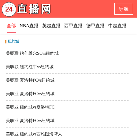
导航
全部
NBA直播
英超直播
西甲直播
德甲直播
中超直播
意
纽约城
美职联 纳什维尔SCvs纽约城
美职联 纽约红牛vs纽约城
美职联 夏洛特FCvs纽约城
美职业 夏洛特FCvs纽约城
美职业 纽约城vs夏洛特FC
美职业 夏洛特FCvs纽约城
美职业 纽约城vs西雅图海湾人