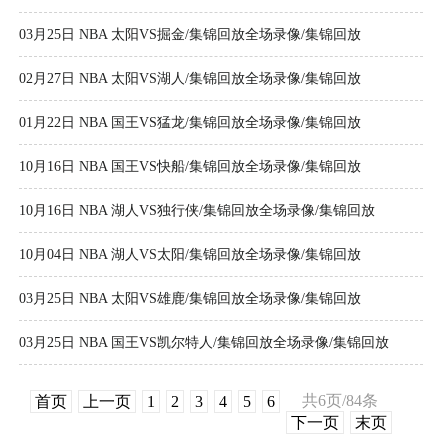
03月25日 NBA 太阳VS掘金/集锦回放全场录像/集锦回放
02月27日 NBA 太阳VS湖人/集锦回放全场录像/集锦回放
01月22日 NBA 国王VS猛龙/集锦回放全场录像/集锦回放
10月16日 NBA 国王VS快船/集锦回放全场录像/集锦回放
10月16日 NBA 湖人VS独行侠/集锦回放全场录像/集锦回放
10月04日 NBA 湖人VS太阳/集锦回放全场录像/集锦回放
03月25日 NBA 太阳VS雄鹿/集锦回放全场录像/集锦回放
03月25日 NBA 国王VS凯尔特人/集锦回放全场录像/集锦回放
共6页/84条
首页
上一页
1
2
3
4
5
6
下一页
末页