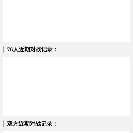
76人近期对战记录：
双方近期对战记录：