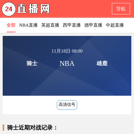
导航
全部
NBA直播
英超直播
西甲直播
德甲直播
中超直播
意
11月18日 08:00
NBA
骑士
雄鹿
高清信号
骑士近期对战记录：