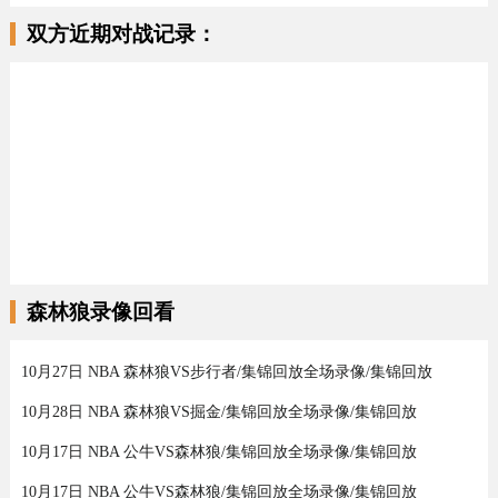
双方近期对战记录：
森林狼录像回看
10月27日 NBA 森林狼VS步行者/集锦回放全场录像/集锦回放
10月28日 NBA 森林狼VS掘金/集锦回放全场录像/集锦回放
10月17日 NBA 公牛VS森林狼/集锦回放全场录像/集锦回放
10月17日 NBA 公牛VS森林狼/集锦回放全场录像/集锦回放