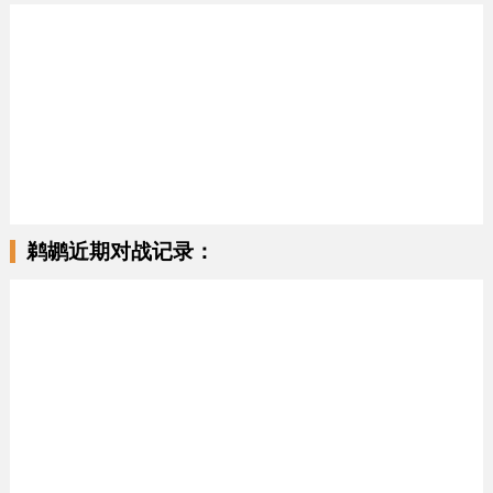
鹈鹕近期对战记录：