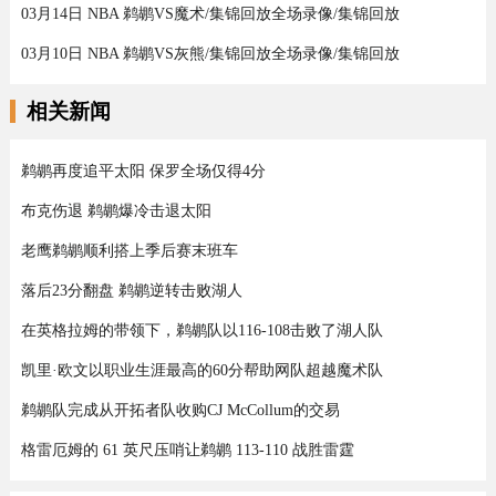
03月14日 NBA 鹈鹕VS魔术/集锦回放全场录像/集锦回放
03月10日 NBA 鹈鹕VS灰熊/集锦回放全场录像/集锦回放
相关新闻
鹈鹕再度追平太阳 保罗全场仅得4分
布克伤退 鹈鹕爆冷击退太阳
老鹰鹈鹕顺利搭上季后赛末班车
落后23分翻盘 鹈鹕逆转击败湖人
在英格拉姆的带领下，鹈鹕队以116-108击败了湖人队
凯里·欧文以职业生涯最高的60分帮助网队超越魔术队
鹈鹕队完成从开拓者队收购CJ McCollum的交易
格雷厄姆的 61 英尺压哨让鹈鹕 113-110 战胜雷霆