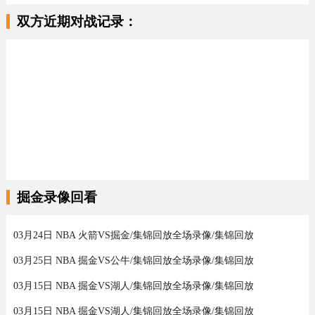
双方近期对战记录：
掘金录像回看
03月24日 NBA 火箭VS掘金/集锦回放全场录像/集锦回放
03月25日 NBA 掘金VS公牛/集锦回放全场录像/集锦回放
03月15日 NBA 掘金VS湖人/集锦回放全场录像/集锦回放
03月15日 NBA 掘金VS湖人/集锦回放全场录像/集锦回放