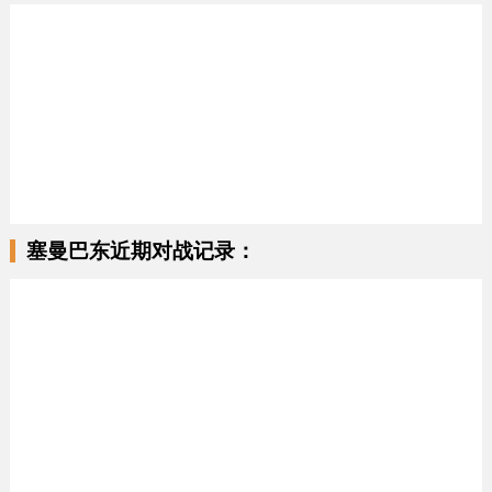
塞曼巴东近期对战记录：