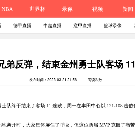
NBA
世界杯
录像
视频
新闻
播
德甲直播
中超直播
意甲直播
篮球录像
兄弟反弹，结束金州勇士队客场 11
发布时间：2023-03-21 21:56
阅读次数：
终于结束了客场 11 连败，周一在丰田中心以 121-108 击
地离开时，大家集体屏住了呼吸，但这位两届 MVP 克服了痛