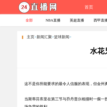
首页
全部
NBA直播
英超直播
西甲直
主页
>
新闻汇聚
>
篮球新闻
>
水花
这不是你所能要求的最令人信服的表现，但金州勇士队
当斯蒂芬库里在第三节与乔丹普尔相撞时一瘸一拐
场急需的胜利.