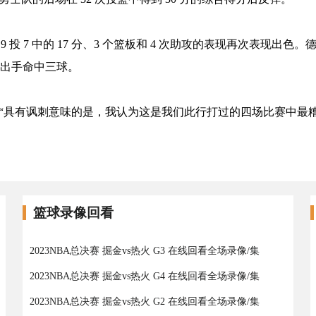
ga 以 9 投 7 中的 17 分、3 个篮板和 4 次助攻的表现再次表现出
分出手命中三球。
具有讽刺意味的是，我认为这是我们此行打过的四场比赛中最糟糕的一
篮球录像回看
2023NBA总决赛 掘金vs热火 G3 在线回看全场录像/集
2023NBA总决赛 掘金vs热火 G4 在线回看全场录像/集
2023NBA总决赛 掘金vs热火 G2 在线回看全场录像/集