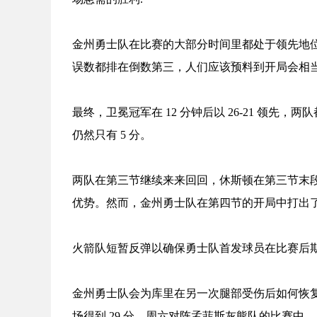
金州勇士队在比赛的大部分时间里都处于领先地
误数都排在倒数第三，人们应该预料到开局会相
最终，卫冕冠军在 12 分钟后以 26-21 领
仍然只有 5 分。
两队在第三节继续来来回回，休斯顿在第三节末
优势。然而，金州勇士队在第四节的开局中打出了一
火箭队短暂反弹以确保勇士队首发球员在比赛后期没
金州勇士队会为库里在另一次腿部受伤后如何恢复而汗
场得到 29 分，周六对阵孟菲斯灰熊队的比赛中，勇