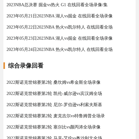
2023NBA总决赛 掘金vs热火 G1 在线回看全场录像/集
2023年05月21日2023NBA 湖人vs掘金 在线回看全场录像
2023年05月22日2023NBA 热火vs凯尔特人 在线回看全场
2023年05月23日2023NBA 湖人vs掘金 在线回看全场录像
2023年05月24日2023NBA 热火vs凯尔特人 在线回看全场
综合录像回看
2022斯诺克世锦赛第2轮 桑坎姆vs希金斯全场录像
2022斯诺克世锦赛第2轮 凯伦-威尔逊vs宾汉姆全场
2022斯诺克世锦赛第2轮 尼尔-罗伯逊vs利索夫斯基
2022斯诺克世锦赛第2轮 麦克吉尔vs特鲁姆普全场录
2022斯诺克世锦赛第2轮 塞尔比vs颜丙涛全场录像
2022斯诺克世锦赛第2轮 马克-艾伦vs奥沙利文全场