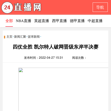
导航
全部
NBA直播
英超直播
西甲直播
德甲直播
中超直播
意
主页
>
新闻汇聚
>
篮球新闻
>
四仗全胜 凯尔特人破网晋级东岸半决赛
发布时间：2022-04-27 15:31
阅读次数：