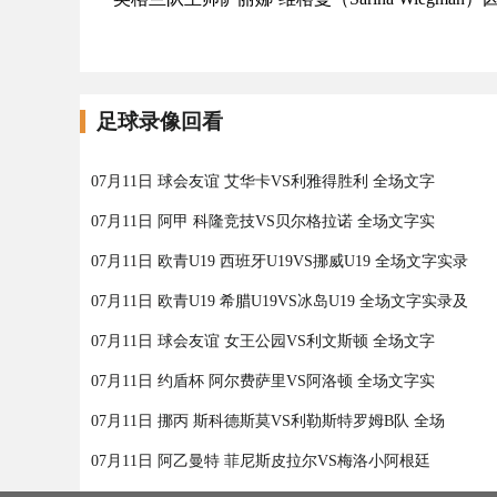
足球录像回看
07月11日 球会友谊 艾华卡VS利雅得胜利 全场文字
07月11日 阿甲 科隆竞技VS贝尔格拉诺 全场文字实
07月11日 欧青U19 西班牙U19VS挪威U19 全场文字实录
07月11日 欧青U19 希腊U19VS冰岛U19 全场文字实录及
07月11日 球会友谊 女王公园VS利文斯顿 全场文字
07月11日 约盾杯 阿尔费萨里VS阿洛顿 全场文字实
07月11日 挪丙 斯科德斯莫VS利勒斯特罗姆B队 全场
07月11日 阿乙曼特 菲尼斯皮拉尔VS梅洛小阿根廷