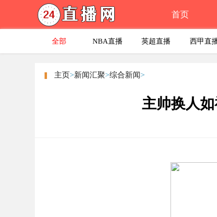
首页
全部
NBA直播
英超直播
西甲直
主页
>
新闻汇聚
>
综合新闻
>
主帅换人如