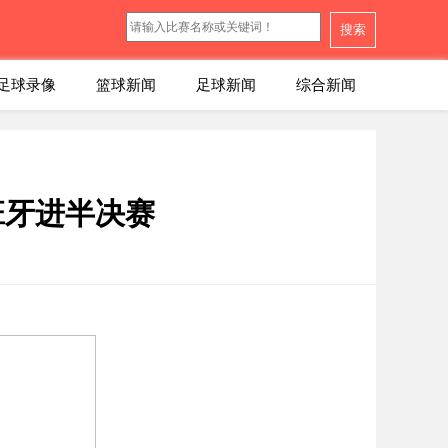
搜索
足球录像
篮球新闻
足球新闻
综合新闻
班牙进半决赛