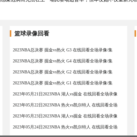
篮球录像回看
2023NBA总决赛 掘金vs热火 G3 在线回看全场录像/集
2023NBA总决赛 掘金vs热火 G4 在线回看全场录像/集
2023NBA总决赛 掘金vs热火 G2 在线回看全场录像/集
2023NBA总决赛 掘金vs热火 G1 在线回看全场录像/集
2023年05月21日2023NBA 湖人vs掘金 在线回看全场录像
2023年05月22日2023NBA 热火vs凯尔特人 在线回看全场
2023年05月23日2023NBA 湖人vs掘金 在线回看全场录像
2023年05月24日2023NBA 热火vs凯尔特人 在线回看全场