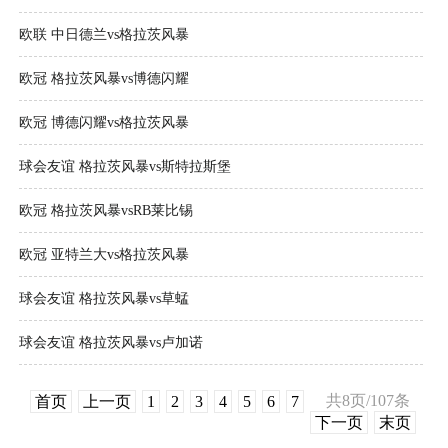
欧联 中日德兰vs格拉茨风暴
欧冠 格拉茨风暴vs博德闪耀
欧冠 博德闪耀vs格拉茨风暴
球会友谊 格拉茨风暴vs斯特拉斯堡
欧冠 格拉茨风暴vsRB莱比锡
欧冠 亚特兰大vs格拉茨风暴
球会友谊 格拉茨风暴vs草蜢
球会友谊 格拉茨风暴vs卢加诺
共8页/107条
首页
上一页
1
2
3
4
5
6
7
下一页
末页