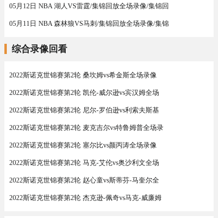
05月12日 NBA 湖人VS雷霆/集锦回放全场录像/集锦回
05月11日 NBA 森林狼VS马刺/集锦回放全场录像/集锦
综合录像回看
2022斯诺克世锦赛第2轮 桑坎姆vs希金斯全场录像
2022斯诺克世锦赛第2轮 凯伦-威尔逊vs宾汉姆全场
2022斯诺克世锦赛第2轮 尼尔-罗伯逊vs利索夫斯基
2022斯诺克世锦赛第2轮 麦克吉尔vs特鲁姆普全场录
2022斯诺克世锦赛第2轮 塞尔比vs颜丙涛全场录像
2022斯诺克世锦赛第2轮 马克-艾伦vs奥沙利文全场
2022斯诺克世锦赛第2轮 赵心童vs斯蒂芬-马奎尔全
2022斯诺克世锦赛第2轮 杰克逊-佩奇vs马克-威廉姆