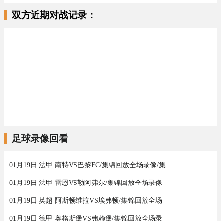
双方近期对战记录：
足球录像回看
01月19日 法甲 南特VS巴黎FC/集锦回放全场录像/集
01月19日 法甲 雷恩VS勒阿弗尔/集锦回放全场录像
01月19日 英超 阿斯顿维拉VS埃弗顿/集锦回放全场
01月19日 德甲 奥格斯堡VS弗赖堡/集锦回放全场录