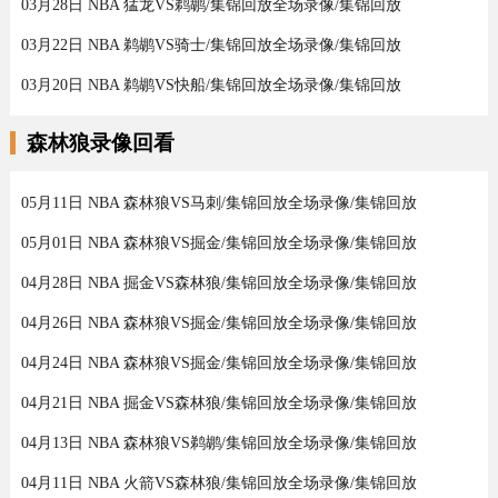
03月28日 NBA 猛龙VS鹈鹕/集锦回放全场录像/集锦回放
03月22日 NBA 鹈鹕VS骑士/集锦回放全场录像/集锦回放
03月20日 NBA 鹈鹕VS快船/集锦回放全场录像/集锦回放
森林狼录像回看
05月11日 NBA 森林狼VS马刺/集锦回放全场录像/集锦回放
05月01日 NBA 森林狼VS掘金/集锦回放全场录像/集锦回放
04月28日 NBA 掘金VS森林狼/集锦回放全场录像/集锦回放
04月26日 NBA 森林狼VS掘金/集锦回放全场录像/集锦回放
04月24日 NBA 森林狼VS掘金/集锦回放全场录像/集锦回放
04月21日 NBA 掘金VS森林狼/集锦回放全场录像/集锦回放
04月13日 NBA 森林狼VS鹈鹕/集锦回放全场录像/集锦回放
04月11日 NBA 火箭VS森林狼/集锦回放全场录像/集锦回放