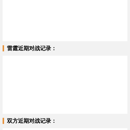
雷霆近期对战记录：
双方近期对战记录：