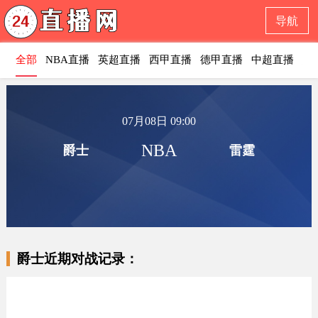
导航
全部
NBA直播
英超直播
西甲直播
德甲直播
中超直播
意
07月08日 09:00
NBA
爵士
雷霆
爵士近期对战记录：