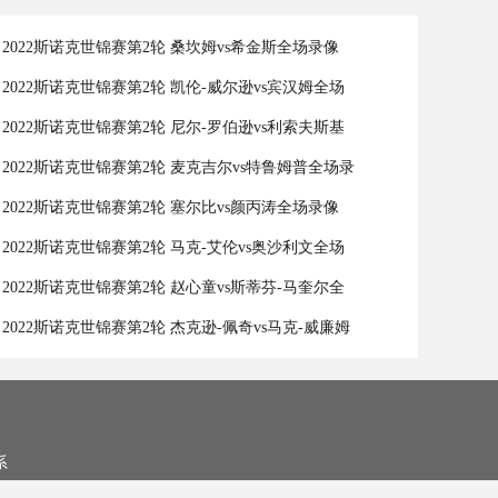
2022斯诺克世锦赛第2轮 桑坎姆vs希金斯全场录像
2022斯诺克世锦赛第2轮 凯伦-威尔逊vs宾汉姆全场
2022斯诺克世锦赛第2轮 尼尔-罗伯逊vs利索夫斯基
2022斯诺克世锦赛第2轮 麦克吉尔vs特鲁姆普全场录
2022斯诺克世锦赛第2轮 塞尔比vs颜丙涛全场录像
2022斯诺克世锦赛第2轮 马克-艾伦vs奥沙利文全场
2022斯诺克世锦赛第2轮 赵心童vs斯蒂芬-马奎尔全
2022斯诺克世锦赛第2轮 杰克逊-佩奇vs马克-威廉姆
系