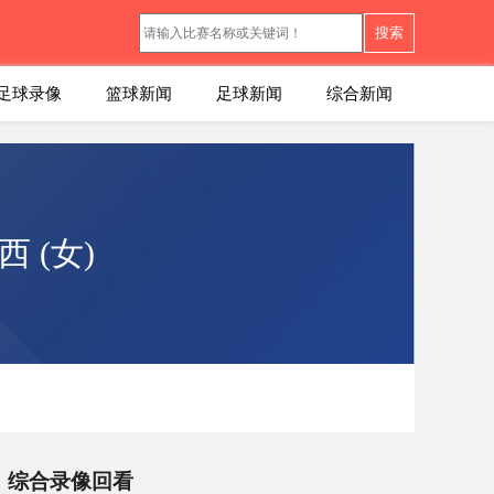
搜索
足球录像
篮球新闻
足球新闻
综合新闻
西 (女)
综合录像回看