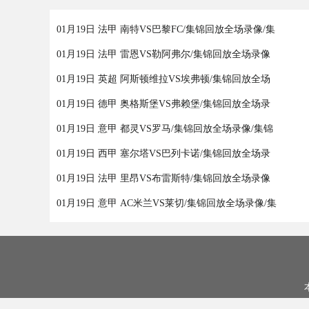
01月19日 法甲 南特VS巴黎FC/集锦回放全场录像/集
01月19日 法甲 雷恩VS勒阿弗尔/集锦回放全场录像
01月19日 英超 阿斯顿维拉VS埃弗顿/集锦回放全场
01月19日 德甲 奥格斯堡VS弗赖堡/集锦回放全场录
01月19日 意甲 都灵VS罗马/集锦回放全场录像/集锦
01月19日 西甲 塞尔塔VS巴列卡诺/集锦回放全场录
01月19日 法甲 里昂VS布雷斯特/集锦回放全场录像
01月19日 意甲 AC米兰VS莱切/集锦回放全场录像/集