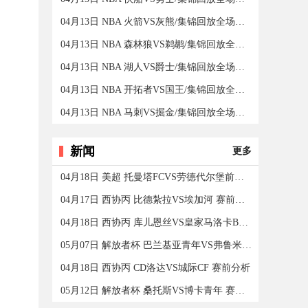
04月13日 NBA 火箭VS灰熊/集锦回放全场录像/集锦回放
04月13日 NBA 森林狼VS鹈鹕/集锦回放全场录像/集锦回放
04月13日 NBA 湖人VS爵士/集锦回放全场录像/集锦回放
04月13日 NBA 开拓者VS国王/集锦回放全场录像/集锦回放
04月13日 NBA 马刺VS掘金/集锦回放全场录像/集锦回放
新闻
更多
04月18日 美超 托曼塔FCVS劳德代尔堡前锋 赛前分析
04月17日 西协丙 比德紮拉VS埃加河 赛前分析
04月18日 西协丙 库儿恩丝VS皇家马洛卡B队 赛前分析
05月07日 解放者杯 巴兰基亚青年VS弗鲁米嫩塞 赛前分析
04月18日 西协丙 CD洛达VS城际CF 赛前分析
05月12日 解放者杯 桑托斯VS博卡青年 赛前分析