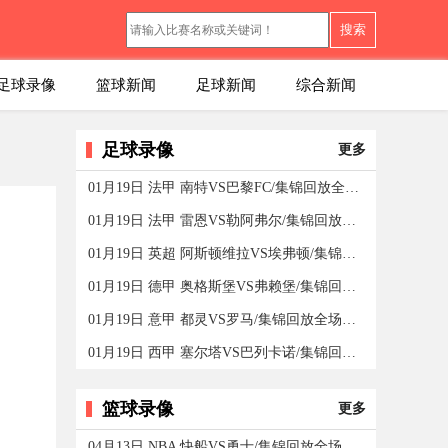
搜索
足球录像
篮球新闻
足球新闻
综合新闻
足球录像
更多
01月19日 法甲 南特VS巴黎FC/集锦回放全场录像/集锦回放
01月19日 法甲 雷恩VS勒阿弗尔/集锦回放全场录像/集锦回
01月19日 英超 阿斯顿维拉VS埃弗顿/集锦回放全场录像
01月19日 德甲 奥格斯堡VS弗赖堡/集锦回放全场录像/集锦
01月19日 意甲 都灵VS罗马/集锦回放全场录像/集锦回放
01月19日 西甲 塞尔塔VS巴列卡诺/集锦回放全场录像/集锦
篮球录像
更多
04月13日 NBA 快船VS勇士/集锦回放全场录像/集锦回放