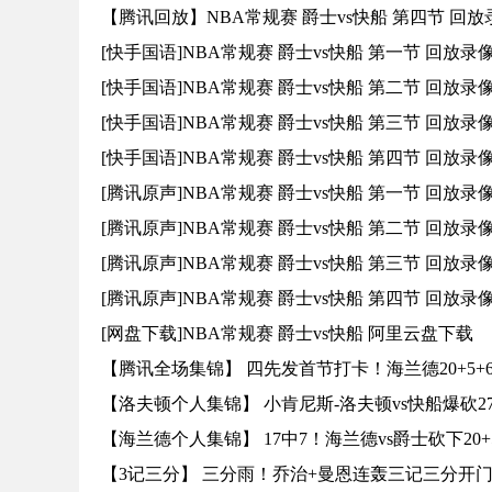
【腾讯回放】NBA常规赛 爵士vs快船 第四节 回放
[快手国语]NBA常规赛 爵士vs快船 第一节 回放录
[快手国语]NBA常规赛 爵士vs快船 第二节 回放录
[快手国语]NBA常规赛 爵士vs快船 第三节 回放录
[快手国语]NBA常规赛 爵士vs快船 第四节 回放录
[腾讯原声]NBA常规赛 爵士vs快船 第一节 回放录
[腾讯原声]NBA常规赛 爵士vs快船 第二节 回放录
[腾讯原声]NBA常规赛 爵士vs快船 第三节 回放录
[腾讯原声]NBA常规赛 爵士vs快船 第四节 回放录
[网盘下载]NBA常规赛 爵士vs快船 阿里云盘下载
【腾讯全场集锦】 四先发首节打卡！海兰德20+5+6 
【洛夫顿个人集锦】 小肯尼斯-洛夫顿vs快船爆砍27
【海兰德个人集锦】 17中7！海兰德vs爵士砍下20
【3记三分】 三分雨！乔治+曼恩连轰三记三分开