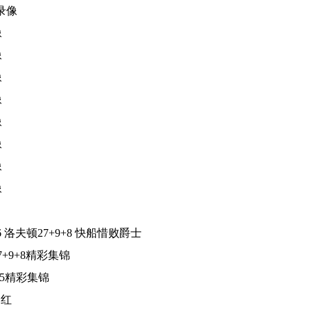
录像
像
像
像
像
像
像
像
像
洛夫顿27+9+8 快船惜败爵士
+9+8精彩集锦
+5精彩集锦
门红