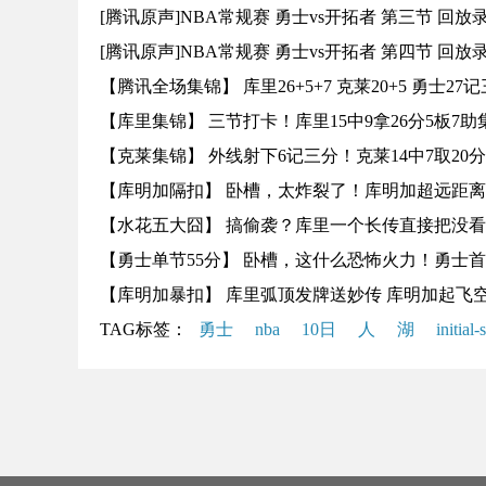
[腾讯原声]NBA常规赛 勇士vs开拓者 第三节 回放
[腾讯原声]NBA常规赛 勇士vs开拓者 第四节 回放
【腾讯全场集锦】 库里26+5+7 克莱20+5 勇士
【库里集锦】 三节打卡！库里15中9拿26分5板7助
【克莱集锦】 外线射下6记三分！克莱14中7取20
【库明加隔扣】 卧槽，太炸裂了！库明加超远距
【水花五大囧】 搞偷袭？库里一个长传直接把没
【勇士单节55分】 卧槽，这什么恐怖火力！勇士首
【库明加暴扣】 库里弧顶发牌送妙传 库明加起飞
TAG标签：
勇士
nba
10日
人
湖
initial-