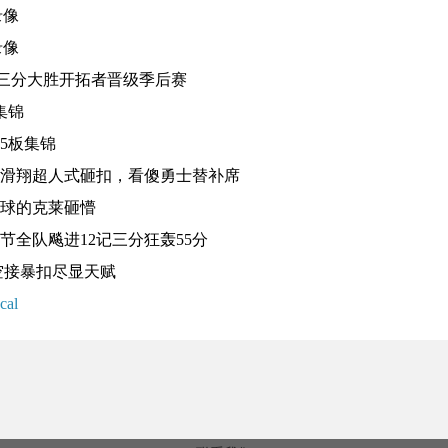
录像
录像
27记三分大胜开拓者晋级季后赛
集锦
分5板集锦
离滑翔超人式砸扣，看傻勇士替补席
看球的克莱砸懵
节全队飚进12记三分狂轰55分
空接暴扣尽显天赋
scal