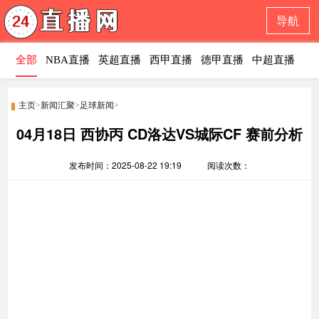
导航
全部
NBA直播
英超直播
西甲直播
德甲直播
中超直播
意
主页
>
新闻汇聚
>
足球新闻
>
04月18日 西协丙 CD洛达VS城际CF 赛前分析
发布时间：2025-08-22 19:19
阅读次数：