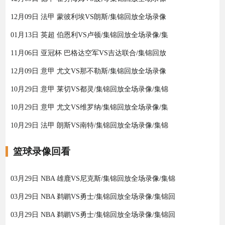
12月09日 法甲 蒙彼利埃VS朗斯/集锦回放全场录像
01月13日 英超 伯恩利VS卢顿/集锦回放全场录像/集
11月06日 亚冠杯 巴格达空军VS吉达联合/集锦回放
12月09日 意甲 尤文VS那不勒斯/集锦回放全场录像
10月29日 意甲 莱切VS都灵/集锦回放全场录像/集锦
10月29日 意甲 尤文VS维罗纳/集锦回放全场录像/集
10月29日 法甲 朗斯VS南特/集锦回放全场录像/集锦
篮球录像回看
03月29日 NBA 雄鹿VS尼克斯/集锦回放全场录像/集锦
03月29日 NBA 鹈鹕VS勇士/集锦回放全场录像/集锦回
03月29日 NBA 鹈鹕VS勇士/集锦回放全场录像/集锦回