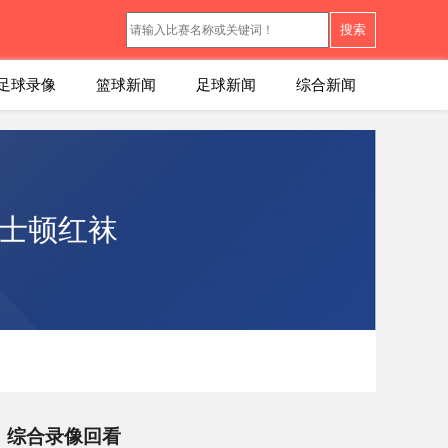
搜索
足球录像
篮球新闻
足球新闻
综合新闻
士顿红袜
综合录像回看