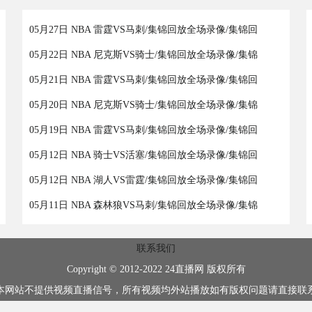
05月27日 NBA 雷霆VS马刺/集锦回放全场录像/集锦回
05月22日 NBA 尼克斯VS骑士/集锦回放全场录像/集锦
05月21日 NBA 雷霆VS马刺/集锦回放全场录像/集锦回
05月20日 NBA 尼克斯VS骑士/集锦回放全场录像/集锦
05月19日 NBA 雷霆VS马刺/集锦回放全场录像/集锦回
05月12日 NBA 骑士VS活塞/集锦回放全场录像/集锦回
05月12日 NBA 湖人VS雷霆/集锦回放全场录像/集锦回
05月11日 NBA 森林狼VS马刺/集锦回放全场录像/集锦
联系我们
Copyright © 2012-2022 24直播网 版权所有
本网站不提供视频直播信号，所有视频均外站播放如有版权问题请直接联