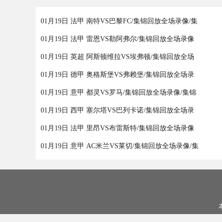
01月19日 法甲 南特VS巴黎FC/集锦回放全场录像/集
01月19日 法甲 雷恩VS勒阿弗尔/集锦回放全场录像
01月19日 英超 阿斯顿维拉VS埃弗顿/集锦回放全场
01月19日 德甲 奥格斯堡VS弗赖堡/集锦回放全场录
01月19日 意甲 都灵VS罗马/集锦回放全场录像/集锦
01月19日 西甲 塞尔塔VS巴列卡诺/集锦回放全场录
01月19日 法甲 里昂VS布雷斯特/集锦回放全场录像
01月19日 意甲 AC米兰VS莱切/集锦回放全场录像/集