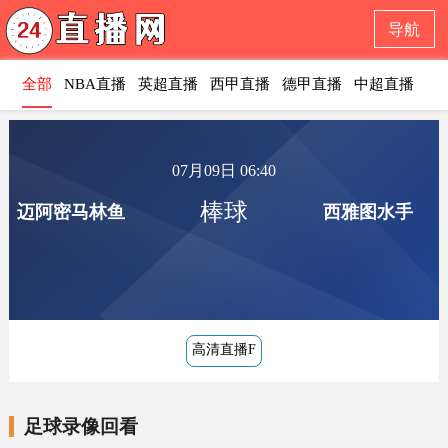
导航
全部
NBA直播
英超直播
西甲直播
德甲直播
中超直播
意
07月09日 06:40
棒球
迈阿密马林鱼
西雅图水手
高清直播F
足球录像回看