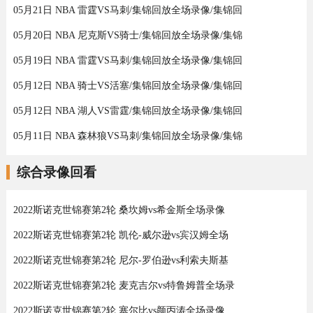
05月21日 NBA 雷霆VS马刺/集锦回放全场录像/集锦回
05月20日 NBA 尼克斯VS骑士/集锦回放全场录像/集锦
05月19日 NBA 雷霆VS马刺/集锦回放全场录像/集锦回
05月12日 NBA 骑士VS活塞/集锦回放全场录像/集锦回
05月12日 NBA 湖人VS雷霆/集锦回放全场录像/集锦回
05月11日 NBA 森林狼VS马刺/集锦回放全场录像/集锦
综合录像回看
2022斯诺克世锦赛第2轮 桑坎姆vs希金斯全场录像
2022斯诺克世锦赛第2轮 凯伦-威尔逊vs宾汉姆全场
2022斯诺克世锦赛第2轮 尼尔-罗伯逊vs利索夫斯基
2022斯诺克世锦赛第2轮 麦克吉尔vs特鲁姆普全场录
2022斯诺克世锦赛第2轮 塞尔比vs颜丙涛全场录像