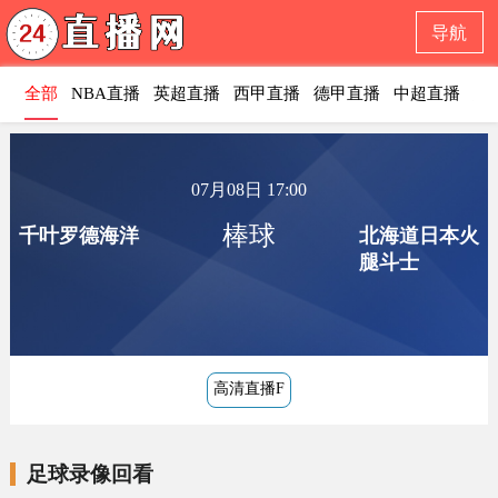
导航
全部
NBA直播
英超直播
西甲直播
德甲直播
中超直播
意
07月08日 17:00
棒球
千叶罗德海洋
北海道日本火
腿斗士
高清直播F
足球录像回看