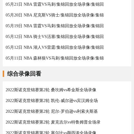
05月21日 NBA 雷霆VS马刺/集锦回放全场录像/集锦回
05月20日 NBA 尼克斯VS骑士/集锦回放全场录像/集锦
05月19日 NBA 雷霆VS马刺/集锦回放全场录像/集锦回
05月12日 NBA 骑士VS活塞/集锦回放全场录像/集锦回
05月12日 NBA 湖人VS雷霆/集锦回放全场录像/集锦回
05月11日 NBA 森林狼VS马刺/集锦回放全场录像/集锦
综合录像回看
2022斯诺克世锦赛第2轮 桑坎姆vs希金斯全场录像
2022斯诺克世锦赛第2轮 凯伦-威尔逊vs宾汉姆全场
2022斯诺克世锦赛第2轮 尼尔-罗伯逊vs利索夫斯基
2022斯诺克世锦赛第2轮 麦克吉尔vs特鲁姆普全场录
2022斯诺克世锦赛第2轮 塞尔比vs颜丙涛全场录像