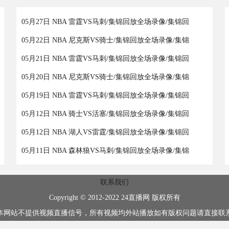
05月27日 NBA 雷霆VS马刺/集锦回放全场录像/集锦回
05月22日 NBA 尼克斯VS骑士/集锦回放全场录像/集锦
05月21日 NBA 雷霆VS马刺/集锦回放全场录像/集锦回
05月20日 NBA 尼克斯VS骑士/集锦回放全场录像/集锦
05月19日 NBA 雷霆VS马刺/集锦回放全场录像/集锦回
05月12日 NBA 骑士VS活塞/集锦回放全场录像/集锦回
05月12日 NBA 湖人VS雷霆/集锦回放全场录像/集锦回
05月11日 NBA 森林狼VS马刺/集锦回放全场录像/集锦
联系我们
Copyright © 2012-2022 24直播网 版权所有
本网站不提供视频直播信号，所有视频均外站播放如有版权问题请直接联